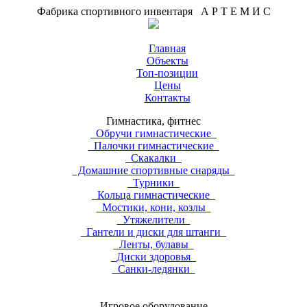
Фабрика спортивного инвентаря А Р Т Е М И С
Главная
Объекты
Топ-позиции
Цены
Контакты
Гимнастика, фитнес
Обручи гимнастические
Палочки гимнастические
Скакалки
Домашние спортивные снаряды
Турники
Кольца гимнастические
Мостики, кони, козлы
Утяжелители
Гантели и диски для штанги
Ленты, булавы
Диски здоровья
Санки-ледянки
Игровое оборудование