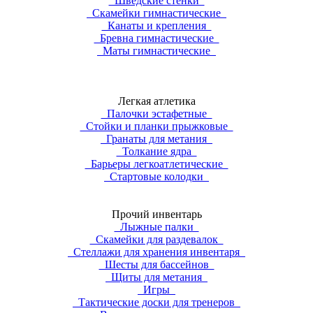
Шведские стенки
Скамейки гимнастические
Канаты и крепления
Бревна гимнастические
Маты гимнастические
Легкая атлетика
Палочки эстафетные
Стойки и планки прыжковые
Гранаты для метания
Толкание ядра
Барьеры легкоатлетические
Стартовые колодки
Прочий инвентарь
Лыжные палки
Скамейки для раздевалок
Стеллажи для хранения инвентаря
Шесты для бассейнов
Щиты для метания
Игры
Тактические доски для тренеров