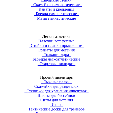
Шведские стенки
Скамейки гимнастические
Канаты и крепления
Бревна гимнастические
Маты гимнастические
Легкая атлетика
Палочки эстафетные
Стойки и планки прыжковые
Гранаты для метания
Толкание ядра
Барьеры легкоатлетические
Стартовые колодки
Прочий инвентарь
Лыжные палки
Скамейки для раздевалок
Стеллажи для хранения инвентаря
Шесты для бассейнов
Щиты для метания
Игры
Тактические доски для тренеров