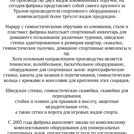
по производству двух видов алюминиевых обручей, на
сегодня фабрика представляет собой самого крупного за
Уралом производителя спортивного оборудования с
номенклатурой более трёхсот видов продукции.
Наряду с гимнастическими обручами из алюминия, стали и
пластмасс фабрика выпускает спортивный инвентарь для
домашнего пользования: различные турники, шведские
стенки адаптированные к размерам квартир, скакалки,
гимнастические палочки, домашние спортивные комплексы и
пр.
Хотя основным направлением производства является
теннисное, волейбольное, баскетбольное оборудование,
оборудование для спортивных залов: хореографические
станки, канаты для лазания и перетягивания, гимнастические
кольца с крюками и консолями для крепления этих снарядов.
Шведские стенки, гимнастические скамейки, скамейки для
переодевания,
стойки и планки для прыжков в высоту, защитные
заградительные сети,
а также сетки и ворота для игровых видов спорта.
С 2005 года фабрика выполняет заказы по комплексному
комплектованию оборудования для универсальных
спортивных залов, предоставляя услуги по изготовлению