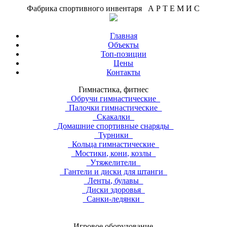
Фабрика спортивного инвентаря А Р Т Е М И С
Главная
Объекты
Топ-позиции
Цены
Контакты
Гимнастика, фитнес
Обручи гимнастические
Палочки гимнастические
Скакалки
Домашние спортивные снаряды
Турники
Кольца гимнастические
Мостики, кони, козлы
Утяжелители
Гантели и диски для штанги
Ленты, булавы
Диски здоровья
Санки-ледянки
Игровое оборудование