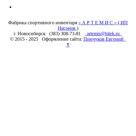
Фабрика спортивного инвентаря
« А Р Т Е М И С »
(
ИП
Насонов
)
г. Новосибирск (383) 308-73-81
artemis@hitek.ru
© 2015 - 2025 Оформление сайта:
Пинчуков Евгений
⇑