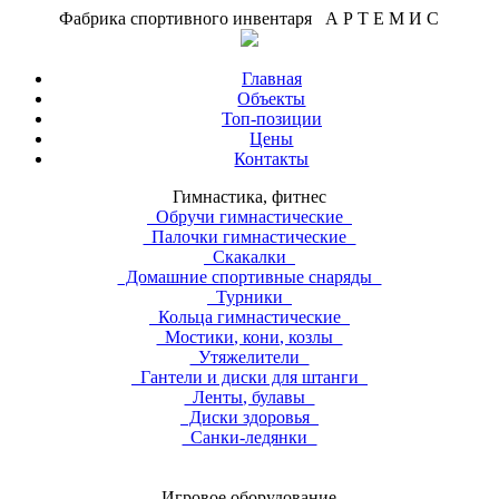
Фабрика спортивного инвентаря А Р Т Е М И С
Главная
Объекты
Топ-позиции
Цены
Контакты
Гимнастика, фитнес
Обручи гимнастические
Палочки гимнастические
Скакалки
Домашние спортивные снаряды
Турники
Кольца гимнастические
Мостики, кони, козлы
Утяжелители
Гантели и диски для штанги
Ленты, булавы
Диски здоровья
Санки-ледянки
Игровое оборудование