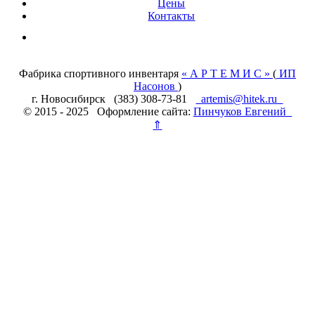
Цены
Контакты
Фабрика спортивного инвентаря
« А Р Т Е М И С »
(
ИП
Насонов
)
г. Новосибирск (383) 308-73-81
artemis@hitek.ru
© 2015 - 2025 Оформление сайта:
Пинчуков Евгений
⇑