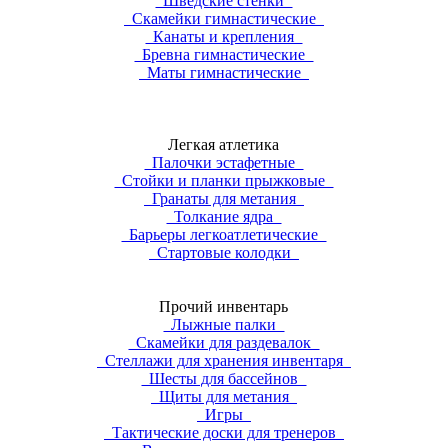
Шведские стенки
Скамейки гимнастические
Канаты и крепления
Бревна гимнастические
Маты гимнастические
Легкая атлетика
Палочки эстафетные
Стойки и планки прыжковые
Гранаты для метания
Толкание ядра
Барьеры легкоатлетические
Стартовые колодки
Прочий инвентарь
Лыжные палки
Скамейки для раздевалок
Стеллажи для хранения инвентаря
Шесты для бассейнов
Щиты для метания
Игры
Тактические доски для тренеров