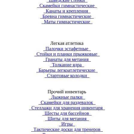
Шведские стенки
Скамейки гимнастические
Канаты и крепления
Бревна гимнастические
Маты гимнастические
Легкая атлетика
Палочки эстафетные
Стойки и планки прыжковые
Гранаты для метания
Толкание ядра
Барьеры легкоатлетические
Стартовые колодки
Прочий инвентарь
Лыжные палки
Скамейки для раздевалок
Стеллажи для хранения инвентаря
Шесты для бассейнов
Щиты для метания
Игры
Тактические доски для тренеров