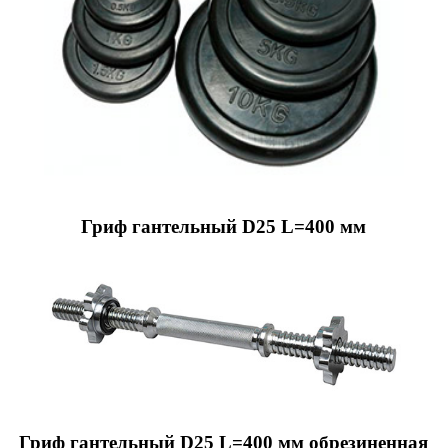
Гриф гантельный D25 L=400 мм
Гриф гантельный D25 L=400 мм обрезиненная