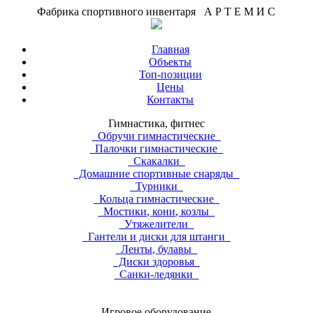
Фабрика спортивного инвентаря А Р Т Е М И С
Главная
Объекты
Топ-позиции
Цены
Контакты
Гимнастика, фитнес
Обручи гимнастические
Палочки гимнастические
Скакалки
Домашние спортивные снаряды
Турники
Кольца гимнастические
Мостики, кони, козлы
Утяжелители
Гантели и диски для штанги
Ленты, булавы
Диски здоровья
Санки-ледянки
Игровое оборудование